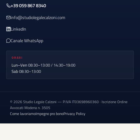
+39 059 867 8340
info@studiolegalecalzoni.com
LinkedIn
Canale WhatsApp
ORARI
Lun–Ven
08:30–13:00 / 14:30–19:00
Sab
08:30–13:00
© 2026 Studio Legale Calzoni — P.IVA IT03698960360 · Iscrizione Ordine
Avvocati Modena n. 3505
Come lavoriamo
Impegno pro bono
Privacy Policy