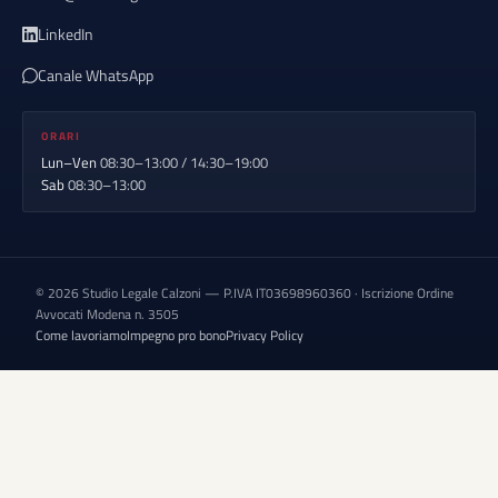
LinkedIn
Canale WhatsApp
ORARI
Lun–Ven
08:30–13:00 / 14:30–19:00
Sab
08:30–13:00
© 2026 Studio Legale Calzoni — P.IVA IT03698960360 · Iscrizione Ordine
Avvocati Modena n. 3505
Come lavoriamo
Impegno pro bono
Privacy Policy