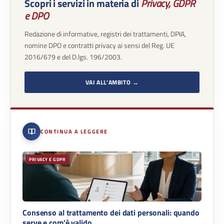
Scopri i servizi in materia di
Privacy, GDPR
e DPO
Redazione di informative, registri dei trattamenti, DPIA,
nomine DPO e contratti privacy ai sensi del Reg. UE
2016/679 e del D.lgs. 196/2003.
VAI ALL'AMBITO →
CONTINUA A LEGGERE
PRIVACY E GDPR
Consenso al trattamento dei dati personali: quando
serve e com'è valido