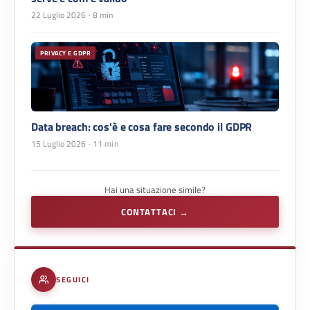
22 Luglio 2026
· 8 min
PRIVACY E GDPR
Data breach: cos'è e cosa fare secondo il GDPR
15 Luglio 2026
· 11 min
Hai una situazione simile?
CONTATTACI →
SEGUICI