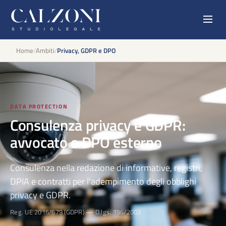
Home
/
Ambiti
/
Privacy, GDPR e DPO
DATA PROTECTION
Consulenza privacy e GDPR:
avvocato e DPO esterno
Consulenza nella redazione di informative, registri,
DPIA e contratti per l'adempimento degli obblighi
privacy e GDPR.
Reg. UE 2016/679 (GDPR) — D.lgs. 196/2003