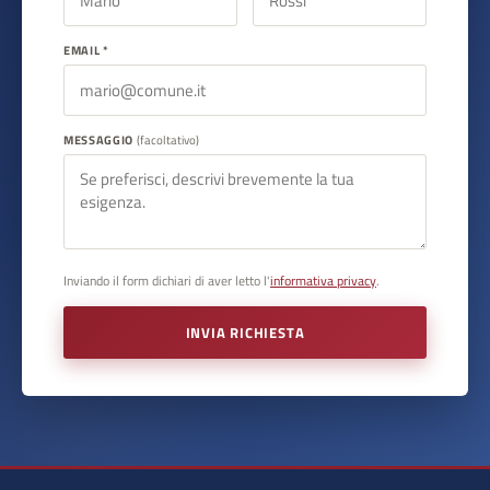
EMAIL *
MESSAGGIO
(facoltativo)
Inviando il form dichiari di aver letto l'
informativa privacy
.
INVIA RICHIESTA