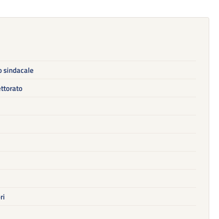
do sindacale
ettorato
ri