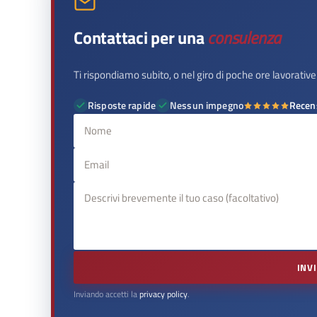
Contattaci per una
consulenza
Ti rispondiamo subito, o nel giro di poche ore lavorative
Risposte rapide
Nessun impegno
Recen
INV
Inviando accetti la
privacy policy
.