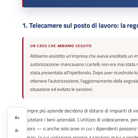
1. Telecamere sul posto di lavoro: la reg
UN CASO CHE ABBIAMO SEGUITO
Abbiamo assistito un'impresa che aveva ereditato un imp
autorizzazione: mancavano i cartelli, non era mai stata 
stata presentata all'Ispettorato. Dopo aver ricostruito 
ottenere l'autorizzazione, l'aggiornamento della segnalet
situazione ed evitato le sanzioni.
Sempre più aziende decidono di dotarsi di impianti di v
A+
e tutelare i beni aziendali. L’utilizzo di videocamere, p
lavoro — o anche solo aree in cui i dipendenti possono 
A-
precisi, la cui violazione espone a sanzioni gravi e rende