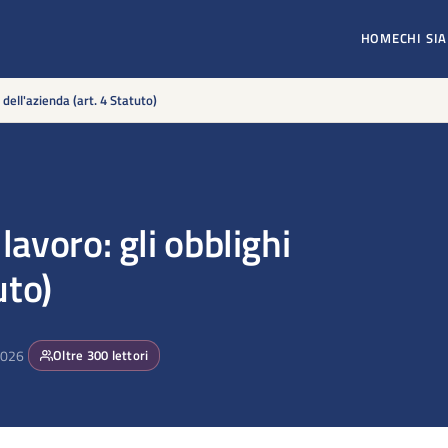
HOME
CHI SI
 dell'azienda (art. 4 Statuto)
lavoro: gli obblighi
uto)
2026
Oltre
300
lettori