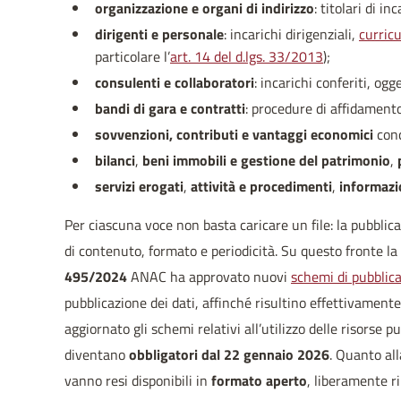
organizzazione e organi di indirizzo
: titolari di i
dirigenti e personale
: incarichi dirigenziali,
curric
particolare l’
art. 14 del d.lgs. 33/2013
);
consulenti e collaboratori
: incarichi conferiti, og
bandi di gara e contratti
: procedure di affidamento
sovvenzioni, contributi e vantaggi economici
conc
bilanci
,
beni immobili e gestione del patrimonio
,
servizi erogati
,
attività e procedimenti
,
informazi
Per ciascuna voce non basta caricare un file: la pubblic
di contenuto, formato e periodicità. Su questo fronte la
495/2024
ANAC ha approvato nuovi
schemi di pubblic
pubblicazione dei dati, affinché risultino effettivamente a
aggiornato gli schemi relativi all’utilizzo delle risorse pub
diventano
obbligatori dal 22 gennaio 2026
. Quanto all
vanno resi disponibili in
formato aperto
, liberamente ri