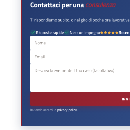
Contattaci per una
consulenza
Ti rispondiamo subito, o nel giro di poche ore lavorative
Risposte rapide
Nessun impegno
Recen
INV
Inviando accetti la
privacy policy
.