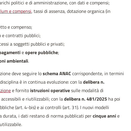
ncarichi politici e di amministrazione, con dati e compensi;
ulum e compensi
, tassi di assenza, dotazione organica (in
getto e compenso;
 e contratti pubblici;
essi a soggetti pubblici e privati;
pagamenti
e
opere pubbliche
;
oni ambientali
.
azione deve seguire lo
schema ANAC
corrispondente, in termini
 disciplina è in continua evoluzione: con la
delibera n.
azione
e fornito
istruzioni operative
sulle modalità di
ccessibili e riutilizzabili; con la
delibera n. 481/2025
ha poi
bliche (art. 4-bis) e ai controlli (art. 31). I nuovi modelli
a durata, i dati restano di norma pubblicati per
cinque anni
e
utilizzabile.