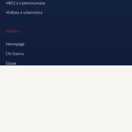
NIS2 e cybersicurezza
Edilizia e urbanistica
STUDIO
Homepage
Chi Siamo
Ebook
Approfondimenti
News dello studio
Normativa
Contatti
CONTATTI